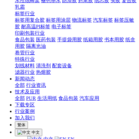
水性纸蜂窝
褪色墨水
防滑胶
封尾胶
纸芯胶
头胶
复合胶
乳霜
标签行业
标签用复合胶
标签用涂层
物流标签
汽车标签
标签压敏
胶
耐高温PI标签
电子标签
印刷包装行业
食品包装
医药包装
手提袋用胶
纸箱用胶
书本用胶
纸盒
用胶
隔离光油
卷管行业
特殊行业
划线材料
清洗剂
配套设备
滤器行业
热熔胶
新闻动态
全部
行业资讯
技术及应用
全部
PUR
生活用纸
食品包装
汽车应用
下载专区
行业案例
加入我们
繁体
中文