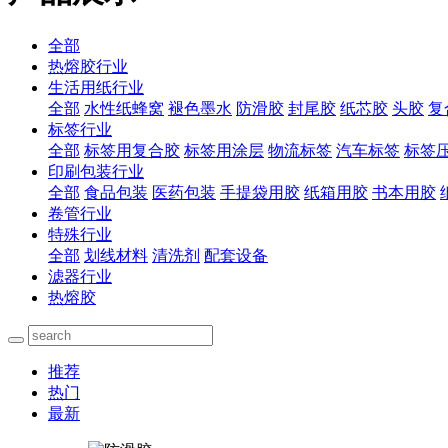
全部
热熔胶行业
生活用纸行业
全部
水性纸蜂窝
褪色墨水
防滑胶
封尾胶
纸芯胶
头胶
复
标签行业
全部
标签用复合胶
标签用涂层
物流标签
汽车标签
标签
印刷包装行业
全部
食品包装
医药包装
手提袋用胶
纸箱用胶
书本用胶
卷管行业
特殊行业
全部
划线材料
清洗剂
配套设备
滤器行业
热熔胶
推荐
热门
最新