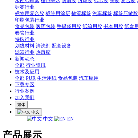
水性纸蜂窝
褪色墨水
防滑胶
封尾胶
纸芯胶
头胶
复合胶
标签行业
标签用复合胶
标签用涂层
物流标签
汽车标签
标签压敏胶
印刷包装行业
食品包装
医药包装
手提袋用胶
纸箱用胶
书本用胶
纸盒
卷管行业
特殊行业
划线材料
清洗剂
配套设备
滤器行业
热熔胶
新闻动态
全部
行业资讯
技术及应用
全部
PUR
生活用纸
食品包装
汽车应用
下载专区
行业案例
加入我们
繁体
中文
中文
EN
产品展示