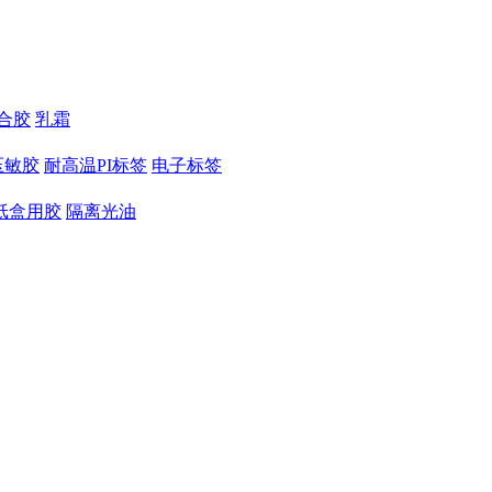
合胶
乳霜
压敏胶
耐高温PI标签
电子标签
纸盒用胶
隔离光油