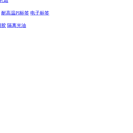
乳霜
耐高温PI标签
电子标签
用胶
隔离光油