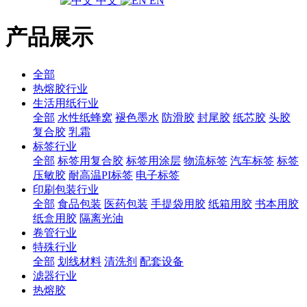
中文
EN
产品展示
全部
热熔胶行业
生活用纸行业
全部
水性纸蜂窝
褪色墨水
防滑胶
封尾胶
纸芯胶
头胶
复合胶
乳霜
标签行业
全部
标签用复合胶
标签用涂层
物流标签
汽车标签
标签
压敏胶
耐高温PI标签
电子标签
印刷包装行业
全部
食品包装
医药包装
手提袋用胶
纸箱用胶
书本用胶
纸盒用胶
隔离光油
卷管行业
特殊行业
全部
划线材料
清洗剂
配套设备
滤器行业
热熔胶