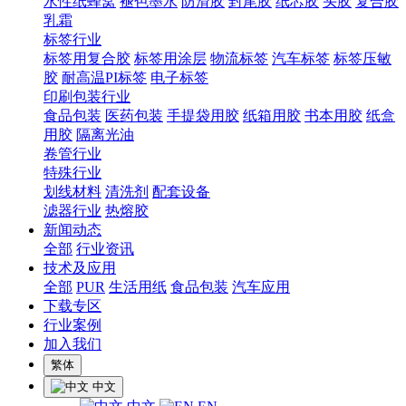
水性纸蜂窝
褪色墨水
防滑胶
封尾胶
纸芯胶
头胶
复合胶
乳霜
标签行业
标签用复合胶
标签用涂层
物流标签
汽车标签
标签压敏
胶
耐高温PI标签
电子标签
印刷包装行业
食品包装
医药包装
手提袋用胶
纸箱用胶
书本用胶
纸盒
用胶
隔离光油
卷管行业
特殊行业
划线材料
清洗剂
配套设备
滤器行业
热熔胶
新闻动态
全部
行业资讯
技术及应用
全部
PUR
生活用纸
食品包装
汽车应用
下载专区
行业案例
加入我们
繁体
中文