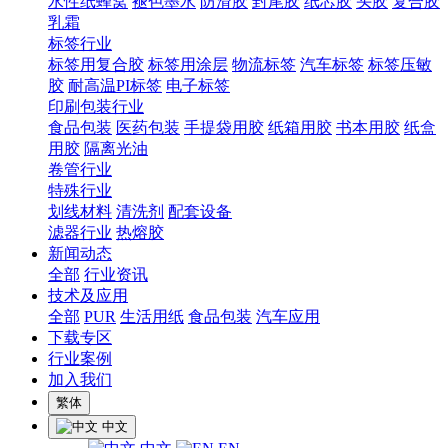
水性纸蜂窝
褪色墨水
防滑胶
封尾胶
纸芯胶
头胶
复合胶
乳霜
标签行业
标签用复合胶
标签用涂层
物流标签
汽车标签
标签压敏
胶
耐高温PI标签
电子标签
印刷包装行业
食品包装
医药包装
手提袋用胶
纸箱用胶
书本用胶
纸盒
用胶
隔离光油
卷管行业
特殊行业
划线材料
清洗剂
配套设备
滤器行业
热熔胶
新闻动态
全部
行业资讯
技术及应用
全部
PUR
生活用纸
食品包装
汽车应用
下载专区
行业案例
加入我们
繁体
中文