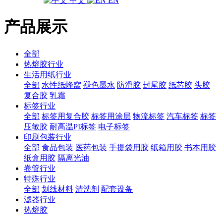
中文
EN
产品展示
全部
热熔胶行业
生活用纸行业
全部
水性纸蜂窝
褪色墨水
防滑胶
封尾胶
纸芯胶
头胶
复合胶
乳霜
标签行业
全部
标签用复合胶
标签用涂层
物流标签
汽车标签
标签
压敏胶
耐高温PI标签
电子标签
印刷包装行业
全部
食品包装
医药包装
手提袋用胶
纸箱用胶
书本用胶
纸盒用胶
隔离光油
卷管行业
特殊行业
全部
划线材料
清洗剂
配套设备
滤器行业
热熔胶