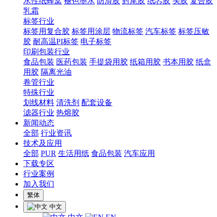
水性纸蜂窝
褪色墨水
防滑胶
封尾胶
纸芯胶
头胶
复合胶
乳霜
标签行业
标签用复合胶
标签用涂层
物流标签
汽车标签
标签压敏
胶
耐高温PI标签
电子标签
印刷包装行业
食品包装
医药包装
手提袋用胶
纸箱用胶
书本用胶
纸盒
用胶
隔离光油
卷管行业
特殊行业
划线材料
清洗剂
配套设备
滤器行业
热熔胶
新闻动态
全部
行业资讯
技术及应用
全部
PUR
生活用纸
食品包装
汽车应用
下载专区
行业案例
加入我们
繁体
中文