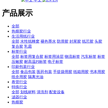
中文
EN
产品展示
全部
热熔胶行业
生活用纸行业
全部
水性纸蜂窝
褪色墨水
防滑胶
封尾胶
纸芯胶
头胶
复合胶
乳霜
标签行业
全部
标签用复合胶
标签用涂层
物流标签
汽车标签
标签
压敏胶
耐高温PI标签
电子标签
印刷包装行业
全部
食品包装
医药包装
手提袋用胶
纸箱用胶
书本用胶
纸盒用胶
隔离光油
卷管行业
特殊行业
全部
划线材料
清洗剂
配套设备
滤器行业
热熔胶