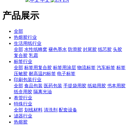
中文
EN
产品展示
全部
热熔胶行业
生活用纸行业
全部
水性纸蜂窝
褪色墨水
防滑胶
封尾胶
纸芯胶
头胶
复合胶
乳霜
标签行业
全部
标签用复合胶
标签用涂层
物流标签
汽车标签
标签
压敏胶
耐高温PI标签
电子标签
印刷包装行业
全部
食品包装
医药包装
手提袋用胶
纸箱用胶
书本用胶
纸盒用胶
隔离光油
卷管行业
特殊行业
全部
划线材料
清洗剂
配套设备
滤器行业
热熔胶