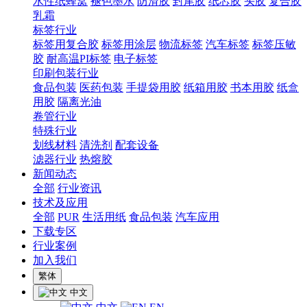
水性纸蜂窝
褪色墨水
防滑胶
封尾胶
纸芯胶
头胶
复合胶
乳霜
标签行业
标签用复合胶
标签用涂层
物流标签
汽车标签
标签压敏
胶
耐高温PI标签
电子标签
印刷包装行业
食品包装
医药包装
手提袋用胶
纸箱用胶
书本用胶
纸盒
用胶
隔离光油
卷管行业
特殊行业
划线材料
清洗剂
配套设备
滤器行业
热熔胶
新闻动态
全部
行业资讯
技术及应用
全部
PUR
生活用纸
食品包装
汽车应用
下载专区
行业案例
加入我们
繁体
中文