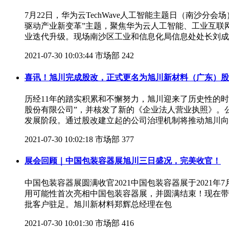
7月22日，华为云TechWave人工智能主题日（南
驱动产业新变革”主题，聚焦华为云人工智能、工业互联
业迭代升级。现场南沙区工业和信息化局信息处处长刘成
2021-07-30 10:03:44
市场部
242
喜讯！旭川完成股改，正式更名为旭川新材料（广东）股
历经11年的踏实积累和不懈努力，旭川迎来了历史性的时刻
股份有限公司”，并核发了新的《企业法人营业执照》。
发展阶段。通过股改建立起的公司治理机制将推动旭川向
2021-07-30 10:02:18
市场部
377
展会回顾｜中国包装容器展旭川三日盛况，完美收官！
中国包装容器展圆满收官2021中国包装容器展于2021年
用可能性首次亮相中国包装容器展，并圆满结束！现在带您走进
批客户驻足。旭川新材料郑辉总经理在包
2021-07-30 10:01:30
市场部
416