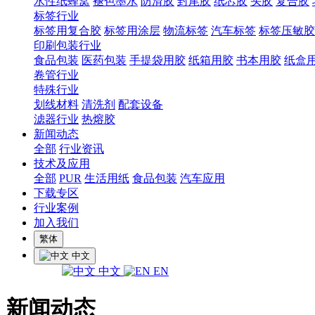
水性纸蜂窝
褪色墨水
防滑胶
封尾胶
纸芯胶
头胶
复合胶
标签行业
标签用复合胶
标签用涂层
物流标签
汽车标签
标签压敏胶
印刷包装行业
食品包装
医药包装
手提袋用胶
纸箱用胶
书本用胶
纸盒
卷管行业
特殊行业
划线材料
清洗剂
配套设备
滤器行业
热熔胶
新闻动态
全部
行业资讯
技术及应用
全部
PUR
生活用纸
食品包装
汽车应用
下载专区
行业案例
加入我们
繁体
中文
中文
EN
新闻动态