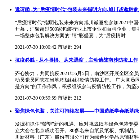
邀请函 -为“后疫情时代”包装未来指明方向,旭川诚邀您参加
“后疫情时代”指明包装未来方向旭川诚邀您参加2021中国包
开幕，汇聚超过500家包装行业上市企业和百强企业，
一场整体包装解决方案的“睛”彩盛宴，为“后疫情时
2021-07-30 10:00:42
市场部
294
抗疫必胜 - 从不畏惧、从未退缩，主动请战南沙防疫工作
齐心协力，共同抗疫2021年6月5日，南沙区开展全
动员党员同志在当地积极组织疫情防控工作。 广大党员
是方向”的工作作风，积极组织参与疫情防控工作，为坚
2021-07-30 09:59:59
市场部
212
聚焦绿色包装，关注可持续发展——中国造纸学会纸基绿
发掘和抓住“禁塑”新的机遇、应对挑战纸基绿色包装专委会
立大会在北京成功召开。80多名来自纸及纸板、纸制品
川新材料（广东）股份有限公司作为绿色化学品原辅材料