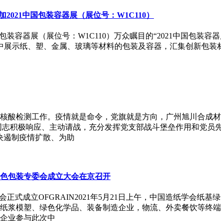
2021中国包装容器展（展位号：W1C110）
装容器展（展位号：W1C110）万众瞩目的“2021中国包装容器展
集中展示纸、塑、金属、玻璃等材料的包装及容器，汇集创新包
区全员核酸检测工作。疫情就是命令，党旗就是方向，广州旭川合
同志积极响应、主动请战，充分发挥党支部战斗堡垒作用和党员先
决遏制疫情扩散、为助
色包装专委会成立大会在京召开
正式成立OFGRAIN2021年5月21日上午，中国造纸学会
、纸浆模塑、绿色化学品、装备制造企业，物流、外卖餐饮等终
企业参与此次中