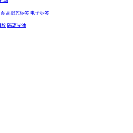
乳霜
耐高温PI标签
电子标签
用胶
隔离光油