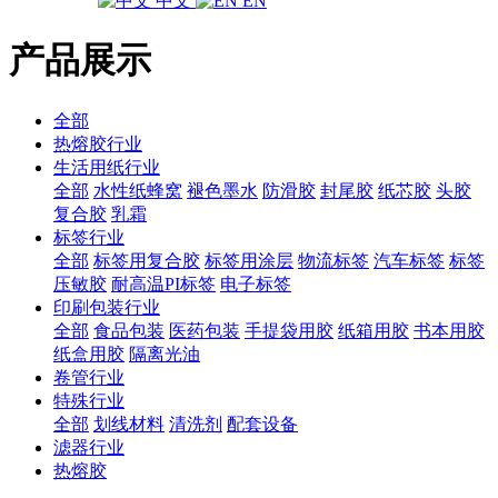
中文
EN
产品展示
全部
热熔胶行业
生活用纸行业
全部
水性纸蜂窝
褪色墨水
防滑胶
封尾胶
纸芯胶
头胶
复合胶
乳霜
标签行业
全部
标签用复合胶
标签用涂层
物流标签
汽车标签
标签
压敏胶
耐高温PI标签
电子标签
印刷包装行业
全部
食品包装
医药包装
手提袋用胶
纸箱用胶
书本用胶
纸盒用胶
隔离光油
卷管行业
特殊行业
全部
划线材料
清洗剂
配套设备
滤器行业
热熔胶