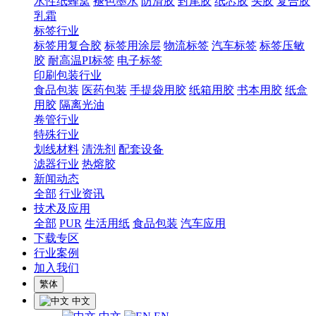
水性纸蜂窝
褪色墨水
防滑胶
封尾胶
纸芯胶
头胶
复合胶
乳霜
标签行业
标签用复合胶
标签用涂层
物流标签
汽车标签
标签压敏
胶
耐高温PI标签
电子标签
印刷包装行业
食品包装
医药包装
手提袋用胶
纸箱用胶
书本用胶
纸盒
用胶
隔离光油
卷管行业
特殊行业
划线材料
清洗剂
配套设备
滤器行业
热熔胶
新闻动态
全部
行业资讯
技术及应用
全部
PUR
生活用纸
食品包装
汽车应用
下载专区
行业案例
加入我们
繁体
中文