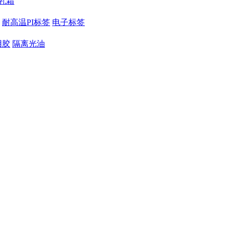
乳霜
耐高温PI标签
电子标签
用胶
隔离光油