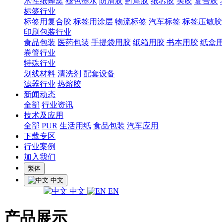
水性纸蜂窝
褪色墨水
防滑胶
封尾胶
纸芯胶
头胶
复合胶
标签行业
标签用复合胶
标签用涂层
物流标签
汽车标签
标签压敏胶
印刷包装行业
食品包装
医药包装
手提袋用胶
纸箱用胶
书本用胶
纸盒
卷管行业
特殊行业
划线材料
清洗剂
配套设备
滤器行业
热熔胶
新闻动态
全部
行业资讯
技术及应用
全部
PUR
生活用纸
食品包装
汽车应用
下载专区
行业案例
加入我们
繁体
中文
中文
EN
产品展示