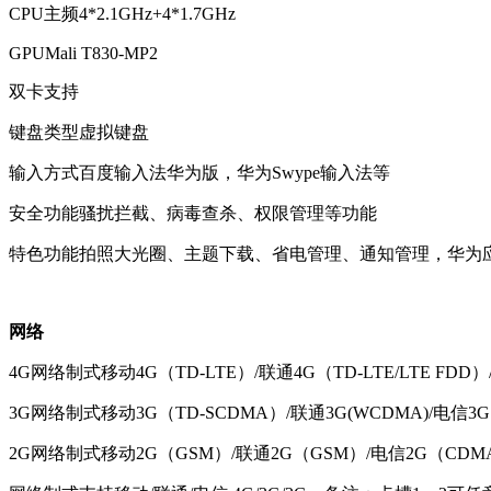
CPU主频
4*2.1GHz+4*1.7GHz
GPU
Mali T830-MP2
双卡
支持
键盘类型
虚拟键盘
输入方式
百度输入法华为版，华为Swype输入法等
安全功能
骚扰拦截、病毒查杀、权限管理等功能
特色功能
拍照大光圈、主题下载、省电管理、通知管理，华为
网络
4G网络制式
移动4G（TD-LTE）/联通4G（TD-LTE/LTE FDD）
3G网络制式
移动3G（TD-SCDMA）/联通3G(WCDMA)/电信3G
2G网络制式
移动2G（GSM）/联通2G（GSM）/电信2G（CDMA