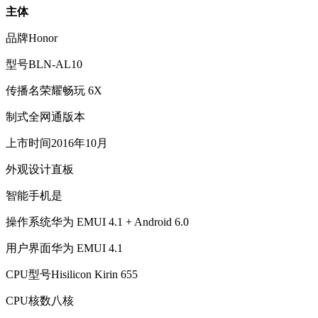
主体
品牌
Honor
型号
BLN-AL10
传播名
荣耀畅玩 6X
制式
全网通版本
上市时间
2016年10月
外观设计
直板
智能手机
是
操作系统
华为 EMUI 4.1 + Android 6.0
用户界面
华为 EMUI 4.1
CPU型号
Hisilicon Kirin 655
CPU核数
八核