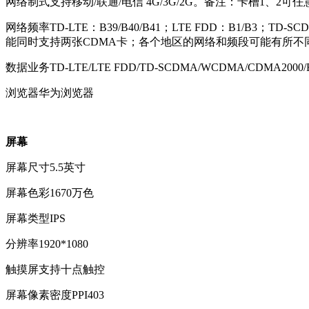
网络制式
支持移动/联通/电信 4G/3G/2G。备注：卡槽1、
网络频率
TD-LTE：B39/B40/B41；LTE FDD：B1/B3；T
能同时支持两张CDMA卡；各个地区的网络和频段可能有所不
数据业务
TD-LTE/LTE FDD/TD-SCDMA/WCDMA/CDMA2000/
浏览器
华为浏览器
屏幕
屏幕尺寸
5.5英寸
屏幕色彩
1670万色
屏幕类型
IPS
分辨率
1920*1080
触摸屏
支持十点触控
屏幕像素密度PPI
403