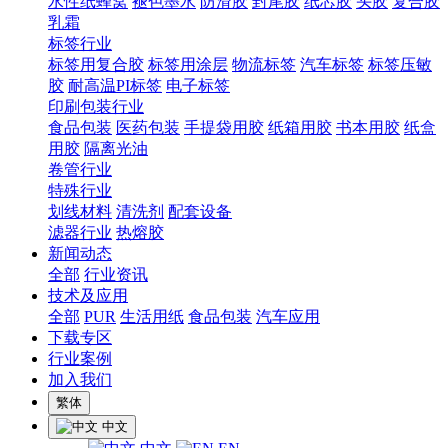
水性纸蜂窝
褪色墨水
防滑胶
封尾胶
纸芯胶
头胶
复合胶
乳霜
标签行业
标签用复合胶
标签用涂层
物流标签
汽车标签
标签压敏
胶
耐高温PI标签
电子标签
印刷包装行业
食品包装
医药包装
手提袋用胶
纸箱用胶
书本用胶
纸盒
用胶
隔离光油
卷管行业
特殊行业
划线材料
清洗剂
配套设备
滤器行业
热熔胶
新闻动态
全部
行业资讯
技术及应用
全部
PUR
生活用纸
食品包装
汽车应用
下载专区
行业案例
加入我们
繁体
中文