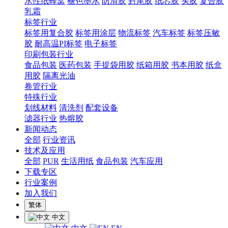
水性纸蜂窝
褪色墨水
防滑胶
封尾胶
纸芯胶
头胶
复合胶
乳霜
标签行业
标签用复合胶
标签用涂层
物流标签
汽车标签
标签压敏
胶
耐高温PI标签
电子标签
印刷包装行业
食品包装
医药包装
手提袋用胶
纸箱用胶
书本用胶
纸盒
用胶
隔离光油
卷管行业
特殊行业
划线材料
清洗剂
配套设备
滤器行业
热熔胶
新闻动态
全部
行业资讯
技术及应用
全部
PUR
生活用纸
食品包装
汽车应用
下载专区
行业案例
加入我们
繁体
中文