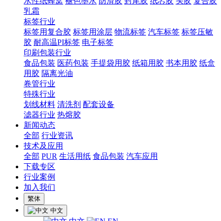
水性纸蜂窝
褪色墨水
防滑胶
封尾胶
纸芯胶
头胶
复合胶
乳霜
标签行业
标签用复合胶
标签用涂层
物流标签
汽车标签
标签压敏
胶
耐高温PI标签
电子标签
印刷包装行业
食品包装
医药包装
手提袋用胶
纸箱用胶
书本用胶
纸盒
用胶
隔离光油
卷管行业
特殊行业
划线材料
清洗剂
配套设备
滤器行业
热熔胶
新闻动态
全部
行业资讯
技术及应用
全部
PUR
生活用纸
食品包装
汽车应用
下载专区
行业案例
加入我们
繁体
中文