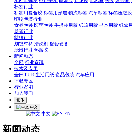
水性纸蜂窝
褪色墨水
防滑胶
封尾胶
纸芯胶
头胶
复合胶
标签行业
标签用复合胶
标签用涂层
物流标签
汽车标签
标签压敏胶
印刷包装行业
食品包装
医药包装
手提袋用胶
纸箱用胶
书本用胶
纸盒
卷管行业
特殊行业
划线材料
清洗剂
配套设备
滤器行业
热熔胶
新闻动态
全部
行业资讯
技术及应用
全部
PUR
生活用纸
食品包装
汽车应用
下载专区
行业案例
加入我们
繁体
中文
中文
EN
新闻动态