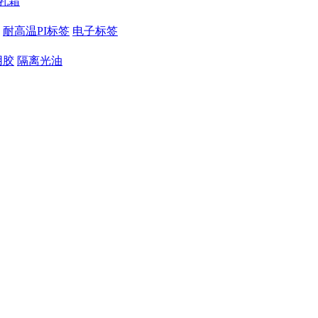
乳霜
耐高温PI标签
电子标签
用胶
隔离光油