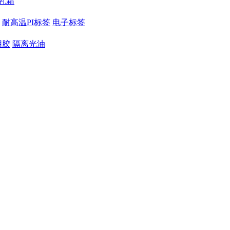
乳霜
耐高温PI标签
电子标签
用胶
隔离光油