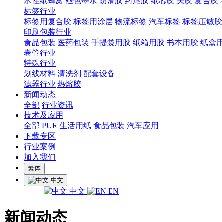
水性纸蜂窝
褪色墨水
防滑胶
封尾胶
纸芯胶
头胶
复合胶
标签行业
标签用复合胶
标签用涂层
物流标签
汽车标签
标签压敏胶
印刷包装行业
食品包装
医药包装
手提袋用胶
纸箱用胶
书本用胶
纸盒
卷管行业
特殊行业
划线材料
清洗剂
配套设备
滤器行业
热熔胶
新闻动态
全部
行业资讯
技术及应用
全部
PUR
生活用纸
食品包装
汽车应用
下载专区
行业案例
加入我们
繁体
中文
中文
EN
新闻动态