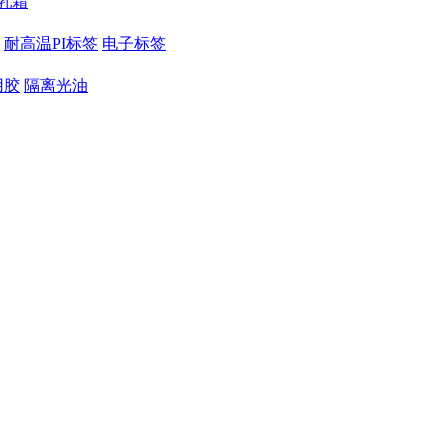
乳霜
耐高温PI标签
电子标签
用胶
隔离光油