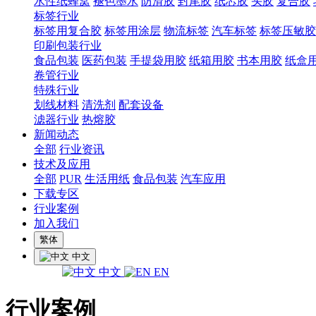
水性纸蜂窝
褪色墨水
防滑胶
封尾胶
纸芯胶
头胶
复合胶
标签行业
标签用复合胶
标签用涂层
物流标签
汽车标签
标签压敏胶
印刷包装行业
食品包装
医药包装
手提袋用胶
纸箱用胶
书本用胶
纸盒
卷管行业
特殊行业
划线材料
清洗剂
配套设备
滤器行业
热熔胶
新闻动态
全部
行业资讯
技术及应用
全部
PUR
生活用纸
食品包装
汽车应用
下载专区
行业案例
加入我们
繁体
中文
中文
EN
行业案例